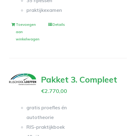
35 rijlessen
praktijkexamen
Toevoegen
Details
aan
winkelwagen
Pakket 3. Compleet
€
2.770,00
gratis proefles én
autotheorie
RIS-praktijkboek