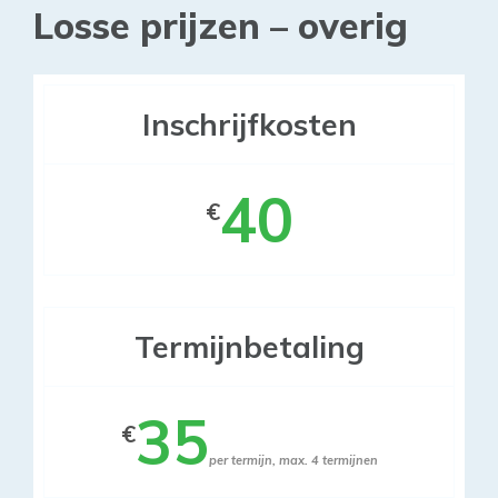
Losse prijzen – overig
Inschrijfkosten
40
€
Termijnbetaling
35
€
per termijn, max. 4 termijnen