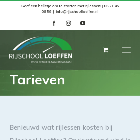
Skip
Geef een belletje om te starten met rijlessen! | 06 21 45
06 59
|
info@rijschoolloeffen.nl
to
facebook
instagram
youtube
content
Tarieven
Benieuwd wat rijlessen kosten bij