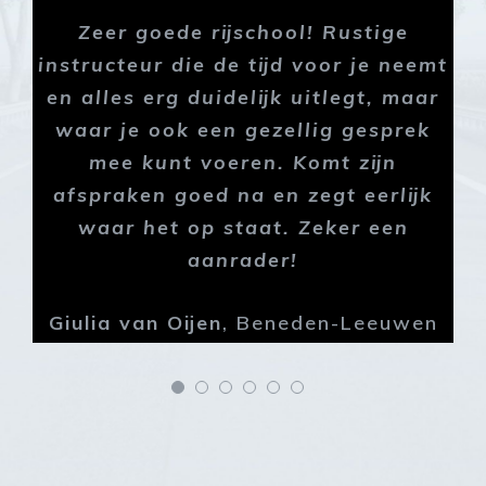
Jeffrey Loeffen rijschool een dikke
aanrader! Super rijlessen gehad bij
Jeffrey. Als ik goed reed dat
vertelde hij dat, maar als het fout
ging ook. Vervolgens legt hij de fout
die je maakt goed uit en daar leer je
ook weer van. En dat blijkt ook; ik
ben in één keer geslaagd voor mijn
autorijbewijs!
Rens van Nistelrooij
,
Maasbommel