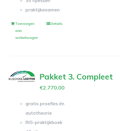
35 rijlessen
praktijkexamen
Toevoegen
Details
aan
winkelwagen
Pakket 3. Compleet
€
2.770,00
gratis proefles én
autotheorie
RIS-praktijkboek