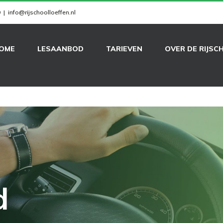
9
|
info@rijschoolloeffen.nl
OME
LESAANBOD
TARIEVEN
OVER DE RIJSC
d