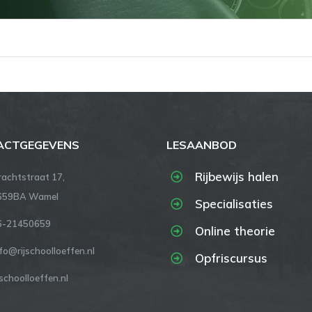
ACTGEGEVENS
LESAANBOD
Rijbewijs halen
rachtstraat 17,
659BA Wamel
Specialisaties
6-21450659
Online theorie
fo@rijschoolloeffen.nl
Opfriscursus
jschoolloeffen.nl