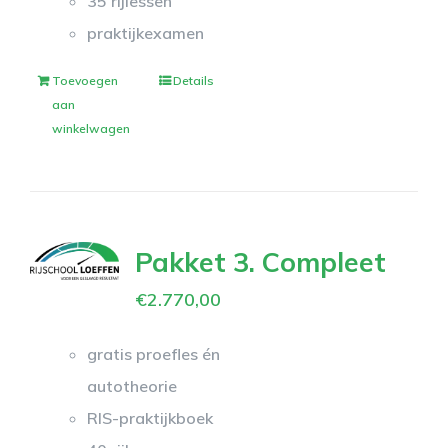
35 rijlessen
praktijkexamen
Toevoegen
Details
aan
winkelwagen
Pakket 3. Compleet
€
2.770,00
gratis proefles én
autotheorie
RIS-praktijkboek