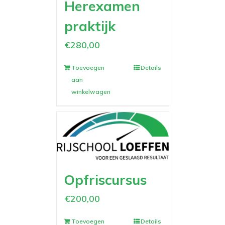
Herexamen
praktijk
€
280,00
Toevoegen
Details
aan
winkelwagen
Opfriscursus
€
200,00
Toevoegen
Details