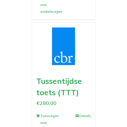
aan
winkelwagen
Tussentijdse
toets (TTT)
€
280,00
Toevoegen
Details
aan