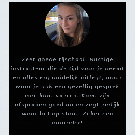
Jeffrey Loeffen rijschool een dikke
aanrader! Super rijlessen gehad bij
Jeffrey. Als ik goed reed dat
vertelde hij dat, maar als het fout
ging ook. Vervolgens legt hij de fout
die je maakt goed uit en daar leer je
ook weer van. En dat blijkt ook; ik
ben in één keer geslaagd voor mijn
autorijbewijs!