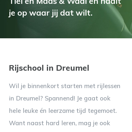
Tiel en Maas & Waal en haalt
je op waar jij dat wilt.
R
ijschool in Dreumel
Wil je binnenkort starten met rijlessen
in Dreumel? Spannend! Je gaat ook
hele leuke én leerzame tijd tegemoet.
Want naast hard leren, mag je ook