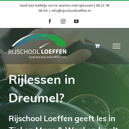
Skip
Geef een belletje om te starten met rijlessen! | 06 21 45
06 59
|
info@rijschoolloeffen.nl
to
facebook
instagram
youtube
content
Rijlessen in
Dreumel?
Rijschool Loeffen geeft les in