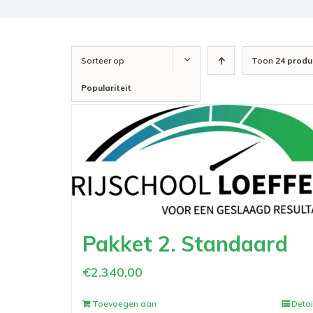
Sorteer op
Toon
24 produ
Populariteit
Pakket 2. Standaard
€
2.340,00
Toevoegen aan
Detai