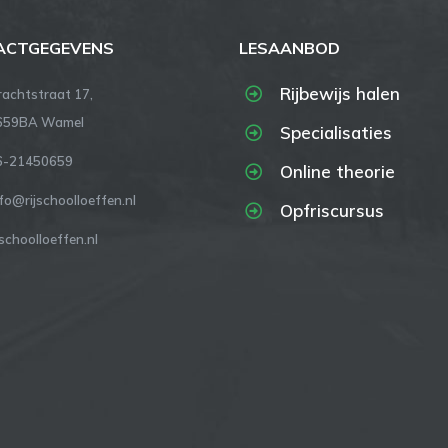
ACTGEGEVENS
LESAANBOD
Rijbewijs halen
rachtstraat 17,
659BA Wamel
Specialisaties
6-21450659
Online theorie
fo@rijschoolloeffen.nl
Opfriscursus
jschoolloeffen.nl