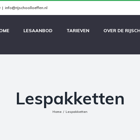
9
|
info@rijschoolloeffen.nl
OME
LESAANBOD
TARIEVEN
OVER DE RIJSC
Lespakketten
Home
/
Lespakketten