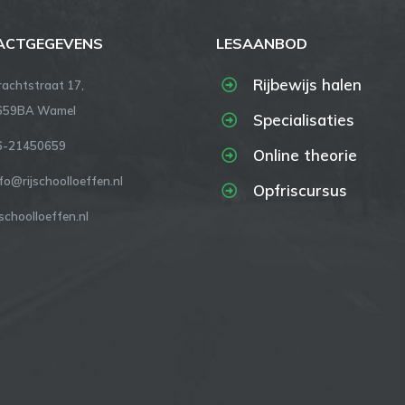
ACTGEGEVENS
LESAANBOD
Rijbewijs halen
rachtstraat 17,
659BA Wamel
Specialisaties
6-21450659
Online theorie
fo@rijschoolloeffen.nl
Opfriscursus
jschoolloeffen.nl