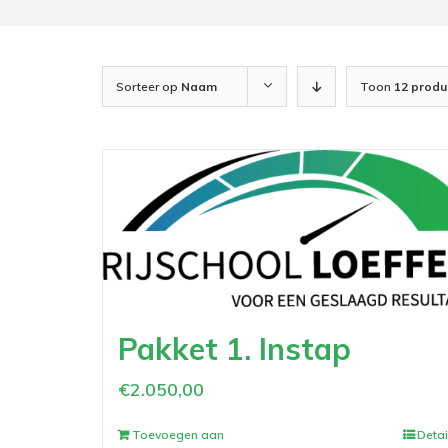
Sorteer op
Naam
Toon
12 produ
Pakket 1. Instap
€
2.050,00
Toevoegen aan
Detai