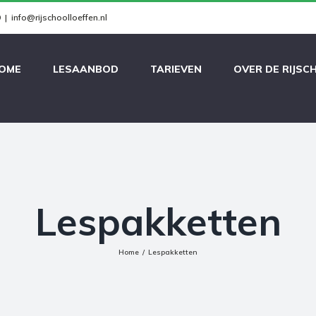
9
|
info@rijschoolloeffen.nl
OME
LESAANBOD
TARIEVEN
OVER DE RIJSC
Lespakketten
Home
/
Lespakketten